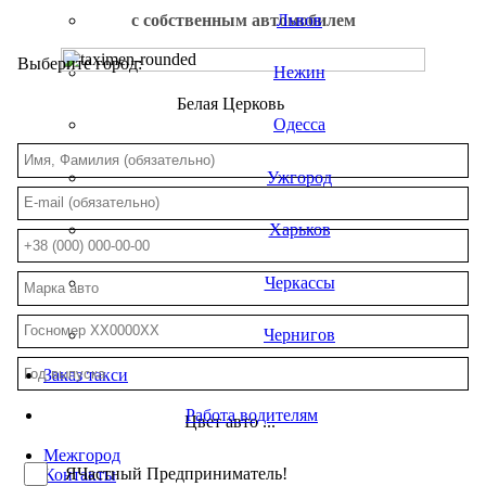
Львов
с собственным автомобилем
Выберите город:
Нежин
Белая Церковь
Одесса
Ужгород
Харьков
Черкассы
Чернигов
Заказ такси
Работа водителям
Цвет авто ...
Межгород
Я
Частный Предприниматель!
Контакты