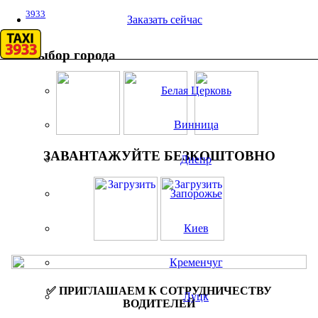
3933
Заказать сейчас
Выбор города
Белая Церковь
Винница
ЗАВАНТАЖУЙТЕ БЕЗКОШТОВНО
Днепр
Запорожье
Киев
Кременчуг
✅ ПРИГЛАШАЕМ К СОТРУДНИЧЕСТВУ
Луцк
ВОДИТЕЛЕЙ